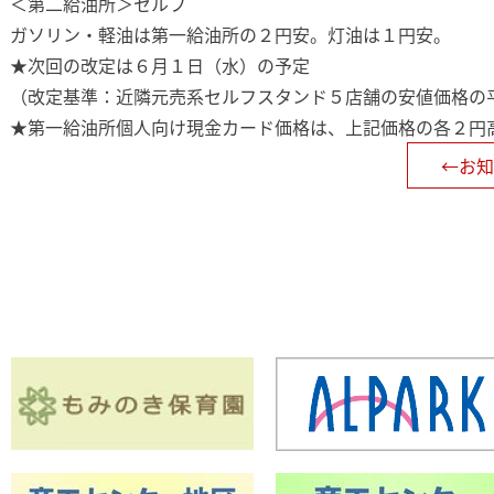
＜第二給油所＞セルフ
ガソリン・軽油は第一給油所の２円安。灯油は１円安。
★次回の改定は６月１日（水）の予定
（改定基準：近隣元売系セルフスタンド５店舗の安値価格の
★第一給油所個人向け現金カード価格は、上記価格の各２円
←お知